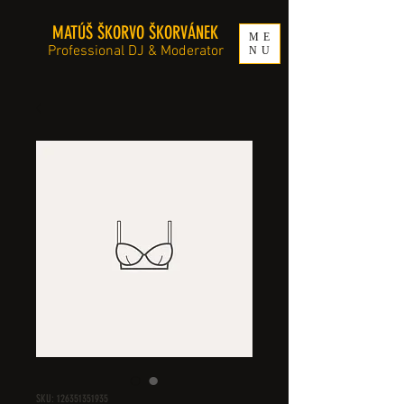
MATÚŠ ŠKORVO ŠKORVÁNEK
ME
Professional DJ & Moderator
NU
SKU: 126351351935