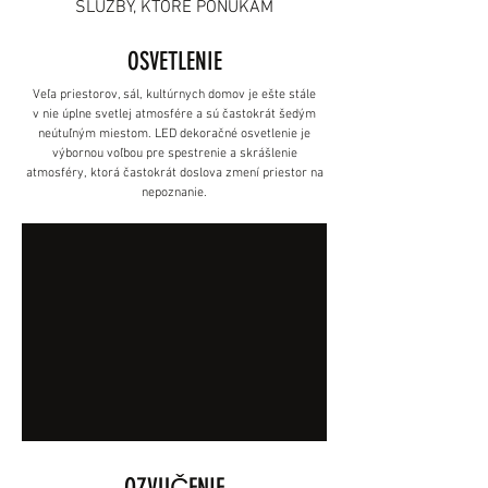
SLUŽBY, KTORÉ PONÚKAM
OSVETLENIE
Veľa priestorov, sál, kultúrnych domov je ešte stále
v nie úplne svetlej atmosfére a sú častokrát šedým
neútuľným miestom. LED dekoračné osvetlenie je
výbornou voľbou pre spestrenie a skrášlenie
atmosféry, ktorá častokrát doslova zmení priestor na
nepoznanie.