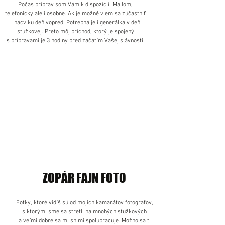
Počas príprav som Vám k dispozícií. Mailom,
telefonicky ale i osobne. Ak je možné viem sa zúčastniť
i nácviku deň vopred. Potrebná je i generálka v deň
stužkovej. Preto môj príchod, ktorý je spojený
s prípravami je 3 hodiny pred začatím Vašej slávnosti.
ZOPÁR FAJN FOTO
Fotky, ktoré vidíš sú od mojich kamarátov fotografov,
s ktorými sme sa stretli na mnohých stužkových
a veľmi dobre sa mi snimi spolupracuje. Možno sa ti