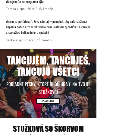
ďakujem čo sa programu týka
Tereza a spolužiaci, SUŠ Trenčín
chcem sa poďakovať, že si nám aj ty pomohol, aby naša stužková
dopadla dobre a že si tak skvelo hral.Profesori aj rodičia ťa chválili
a spolužiaci boli nadmieru spokojní
Janka a spolužiaci, SZŠ Trenčín
TANCUJEM, TANCUJEŠ,
TANCUJÚ VŠETCI
PORIADNE PECKY, KTORÉ BUDÚ HRAŤ NA TVOJEJ
STUŽKOVEJ
PLAYLIST
STUŽKOVÁ SO ŠKORVOM