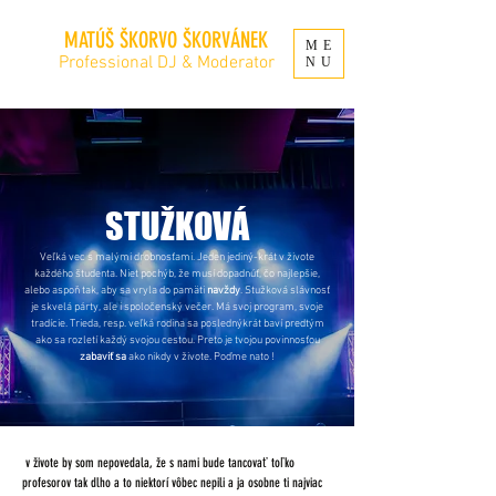
MATÚŠ ŠKORVO ŠKORVÁNEK
ME
Professional DJ & Moderator
NU
STUŽKOVÁ
Veľká vec s malými drobnosťami. Jeden jediný-krát v živote
každého študenta. Niet pochýb, že musí dopadnúť, čo najlepšie,
alebo aspoň tak, aby sa vryla do pamäti
navždy
. Stužková slávnosť
je skvelá párty, ale i spoločenský večer. Má svoj program, svoje
tradície. Trieda, resp. veľká rodina sa poslednýkrát baví predtým
ako sa rozletí každý svojou cestou. Preto je tvojou povinnosťou
zabaviť sa
ako nikdy v živote. Poďme nato !
v živote by som nepovedala, že s nami bude tancovať toľko
profesorov tak dlho a to niektorí vôbec nepili a ja osobne ti najviac