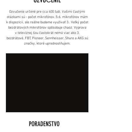
OZVUČENIE
Ozvučenie určené pre cca 400 ľudí. Vašimi častými
otázkami sú - počet mikrofónov. 5-6. mikrofónov mám
k dispozícií, ale reálne budeme využívať 3.. Veľký počet
bezdrátových mikrofónov spôsobuje chaoz. Výprava
v televíznej šou častokrát nemá viac ako 3.
bezdrátové. FBT, Pioneer, Sennheisser, Shure a AKG sú
značky, ktoré uprednostňujem.
PORADENSTVO